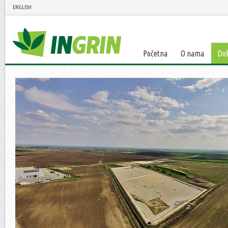
ENGLISH
Početna
O nama
Do