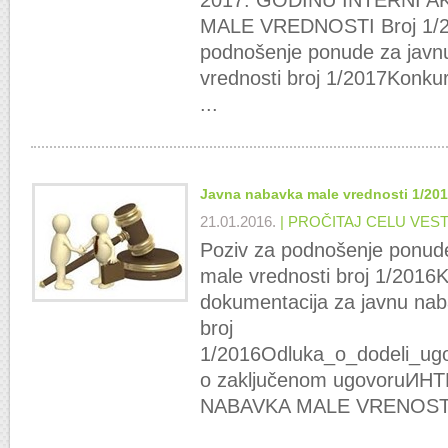
2017. GODINU INTERNI 
MALE VREDNOSTI Broj 1/2
podnošenje ponude za javn
vrednosti broj 1/2017Konku
...
Javna nabavka male vrednosti 1/20
21.01.2016.
| PROČITAJ CELU VES
Poziv za podnošenje ponud
male vrednosti broj 1/2016
dokumentacija za javnu nab
broj
1/2016Odluka_o_dodeli_ug
o zaključenom ugovoruИ
NABAVKA MALE VRENOSTI B