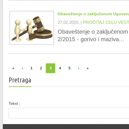
Obaveštenje o zaključenom Ugovor
27.02.2015.
| PROČITAJ CELU VES
Obaveštenje o zaključeno
2/2015 - gorivo i maziva...
«
‹
1
2
3
4
5
›
»
Pretraga
Tekst :