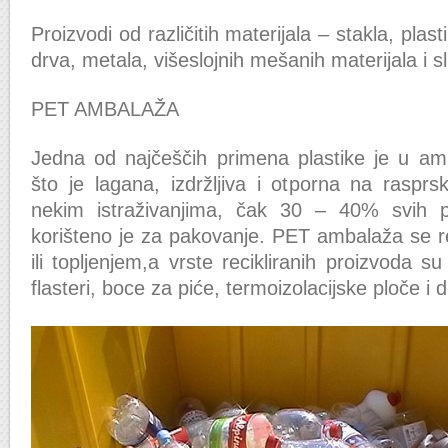
Proizvodi od različitih materijala – stakla, plast
drva, metala, višeslojnih mešanih materijala i sl
PET AMBALAŽA
Jedna od najčeščih primena plastike je u am
što je lagana, izdržljiva i otporna na rasprs
nekim istraživanjima, čak 30 – 40% svih pl
korišteno je za pakovanje. PET ambalaža se re
ili topljenjem,a vrste recikliranih proizvoda su
flasteri, boce za piće, termoizolacijske ploče i d