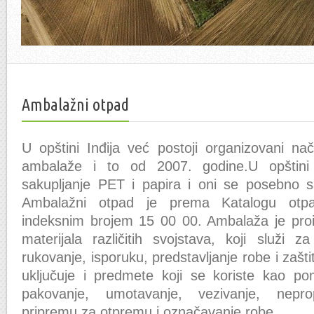
previous
next
Ambalažni otpad
U opštini Inđija već postoji organizovani na
ambalaže i to od 2007. godine.U opštini
sakupljanje PET i papira i oni se posebno sa
Ambalažni otpad je prema Katalogu otpa
indeksnim brojem 15 00 00. Ambalaža je proi
materijala različitih svojstava, koji služi z
rukovanje, isporuku, predstavljanje robe i zašti
uključuje i predmete koji se koriste kao p
pakovanje, umotavanje, vezivanje, nepro
pripremu za otpremu i označavanje robe.